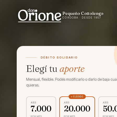
Pequeño Cottolengo
CÓRDOBA · DESDE 1957
DÉBITO SOLIDARIO
Elegí tu
aporte
Mensual, flexible. Podés modificarlo o darlo de baja cu
quieras.
+ ELEGIDO
ARS
ARS
ARS
7.000
20.000
50.
POR MES
POR MES
POR MES