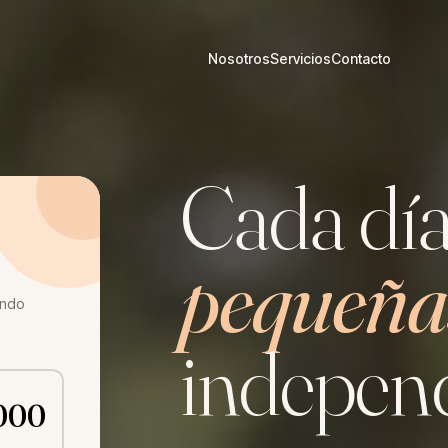
Nosotros
Servicios
Contacto
Cada día
pequeña
ando
independ
000