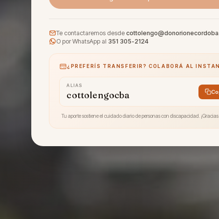
Te contactaremos desde
cottolengo@donorionecordoba
O por WhatsApp al
351 305-2124
¿PREFERÍS TRANSFERIR? COLABORÁ AL INSTA
ALIAS
Co
cottolengocba
Tu aporte sostiene el cuidado diario de personas con discapacidad. ¡Gracias 