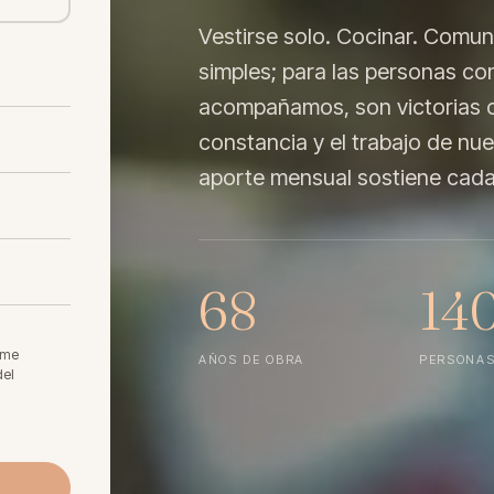
Vestirse solo. Cocinar. Comu
simples; para las personas c
acompañamos, son victorias c
constancia y el trabajo de nu
aporte mensual sostiene cada
68
14
rme
AÑOS DE OBRA
PERSONAS
del