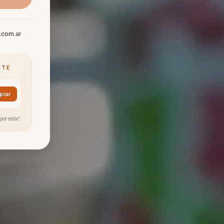
.com.ar
NTE
piar
por estar!