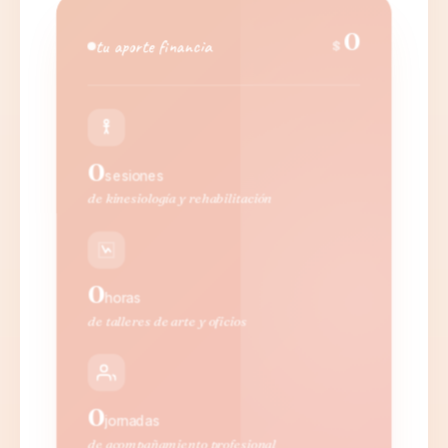
0
tu aporte financia
$
0
sesiones
de kinesiología y rehabilitación
0
horas
de talleres de arte y oficios
0
jornadas
de acompañamiento profesional