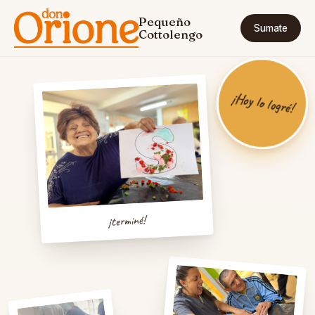
Pequeño
Sumate
Cottolengo
¡Hoy lo logré!
¡terminé!