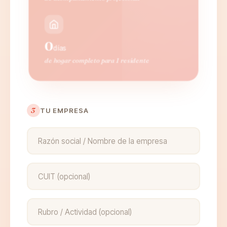
0
días
de hogar completo para 1 residente
3
TU EMPRESA